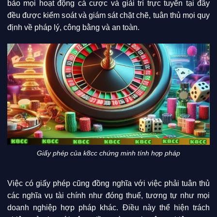
bảo mọi hoạt động cá cược và giải trí trực tuyến tại đây
đều được kiểm soát và giám sát chặt chẽ, tuân thủ mọi quy
định về pháp lý, công bằng và an toàn.
Giấy phép của k8cc chứng minh tính hợp pháp
Việc có giấy phép cũng đồng nghĩa với việc phải tuân thủ
các nghĩa vụ tài chính như đóng thuế, tương tự như mọi
doanh nghiệp hợp pháp khác. Điều này thể hiện trách