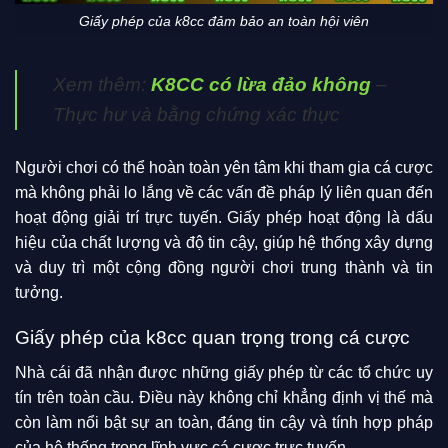
Giấy phép của k8cc đảm bảo an toàn hội viên
Xem thêm:
K8CC có lừa đảo không
–
Thực hư và bằng chứng xác thực
Người chơi có thể hoàn toàn yên tâm khi tham gia cá cược
mà không phải lo lắng về các vấn đề pháp lý liên quan đến
hoạt động giải trí trực tuyến. Giấy phép hoạt động là dấu
hiệu của chất lượng và độ tin cậy, giúp hệ thống xây dựng
và duy trì một cộng đồng người chơi trung thành và tin
tưởng.
Giấy phép của k8cc quan trọng trong cá cược
Nhà cái đã nhận được những giấy phép từ các tổ chức uy
tín trên toàn cầu. Điều này không chỉ khẳng định vị thế mà
còn làm nổi bật sự an toàn, đáng tin cậy và tính hợp pháp
của hệ thống trong lĩnh vực cá cược trực tuyến.