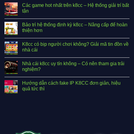
Các game hot nhất trên k8cc – Hệ thống giải trí bất
tận
Bảo trì hệ thống định kỳ k8cc – Nâng cấp để hoàn
thiện hơn
K8cc có bịp người chơi không? Giải mã tin đồn về
nhà cái
Nhà cái k8cc uy tín không – Có nên tham gia trải
nghiệm?
Hướng dẫn cách fake IP K8CC đơn giản, hiệu
quả tức thì