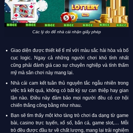
Các lý do để nhà cái nhận giấy phép
Giao diện được thiết kế tỉ mỉ với màu sắc hài hòa và bố
cục logic. Ngay cả những người chơi khó tính nhất
cũng phải đánh giá cao sự chuyên nghiệp và tính thẩm
mỹ mà sân chơi này mang lại.
Nhà cái cam kết tuân thủ nguyên tắc ngẫu nhiên trong
việc trả kết quả, không có bất kỳ sự can thiệp hay gian
lận nào. Điều này đảm bảo mọi người đều có cơ hội
chiến thắng công bằng như nhau.
Bạn sẽ tìm thấy một kho tàng trò chơi đa dạng từ game
bài, casino trực tuyến, xổ số, bắn cá, game slot,… Mỗi
trò đều được đầu tư về chất lượng, mang lại trải nghiệm