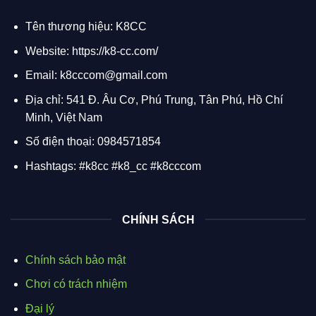
Tên thương hiệu: K8CC
Website: https://k8-cc.com/
Email:
k8cccom@gmail.com
Địa chỉ:
541 Đ. Âu Cơ, Phú Trung, Tân Phú, Hồ Chí
Minh, Việt Nam
Số điện thoại:
0984571854
Hashtags:
#k8cc #k8_cc #k8cccom
CHÍNH SÁCH
Chính sách bảo mật
Chơi có trách nhiệm
Đại lý