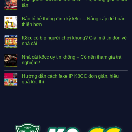
tận
Bảo trì hệ thống định kỳ k8cc – Nâng cấp để hoàn
thiện hơn
K8cc có bịp người chơi không? Giải mã tin đồn về
nhà cái
Nhà cái k8cc uy tín không – Có nên tham gia trải
nghiệm?
Hướng dẫn cách fake IP K8CC đơn giản, hiệu
quả tức thì