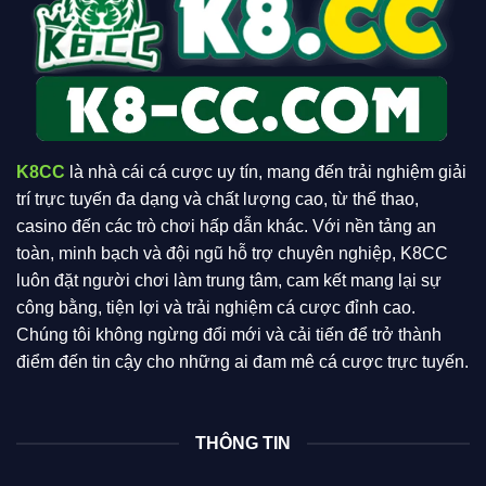
K8CC
là nhà cái cá cược uy tín, mang đến trải nghiệm giải
trí trực tuyến đa dạng và chất lượng cao, từ thể thao,
casino đến các trò chơi hấp dẫn khác. Với nền tảng an
toàn, minh bạch và đội ngũ hỗ trợ chuyên nghiệp, K8CC
luôn đặt người chơi làm trung tâm, cam kết mang lại sự
công bằng, tiện lợi và trải nghiệm cá cược đỉnh cao.
Chúng tôi không ngừng đổi mới và cải tiến để trở thành
điểm đến tin cậy cho những ai đam mê cá cược trực tuyến.
THÔNG TIN