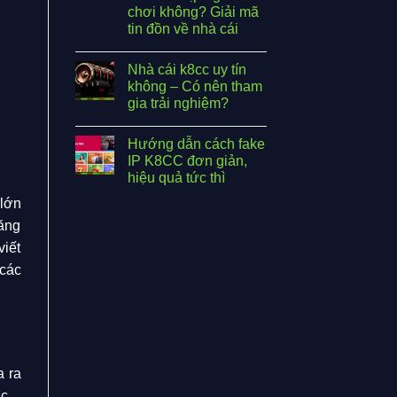
chơi không? Giải mã
tin đồn về nhà cái
Nhà cái k8cc uy tín
không – Có nên tham
gia trải nghiệm?
Hướng dẫn cách fake
IP K8CC đơn giản,
hiệu quả tức thì
 lớn
tăng
viết
 các
a ra
ợc.