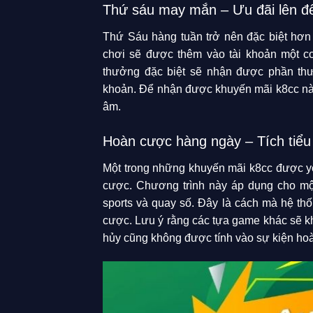
Thứ sáu may mắn – Ưu đãi lên đ
Thứ Sáu hàng tuần trở nên đặc biệt hơn
chơi sẽ được thêm vào tài khoản một c
thưởng đặc biệt sẽ nhận được phần thư
khoản. Để nhận được khuyến mãi k8cc này,
âm.
Hoàn cược hàng ngày – Tích tiểu
Một trong những khuyến mãi k8cc được yêu
cược. Chương trình này áp dụng cho một s
sports và quay số. Đây là cách mà hệ th
cược. Lưu ý rằng các tựa game khác sẽ k
hủy cũng không được tính vào sự kiện hoà