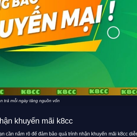
n trả mỗi ngày tăng nguồn vốn
 nhận khuyến mãi k8cc
ạn cần nắm rõ để đảm bảo quá trình nhận khuyến mãi k8cc diễ