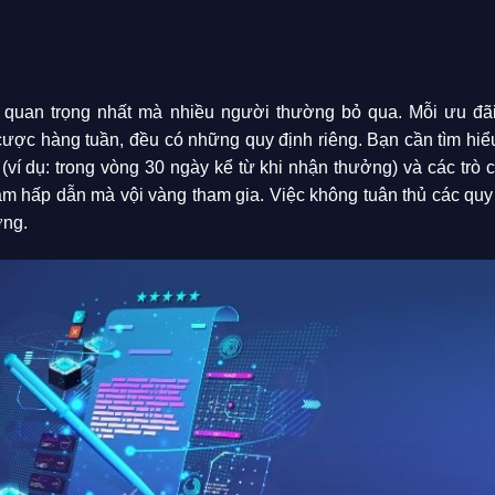
 quan trọng nhất mà nhiều người thường bỏ qua. Mỗi ưu đãi
ược hàng tuần, đều có những quy định riêng. Bạn cần tìm hiể
(ví dụ: trong vòng 30 ngày kể từ khi nhận thưởng) và các trò 
ăm hấp dẫn mà vội vàng tham gia. Việc không tuân thủ các quy
ởng.