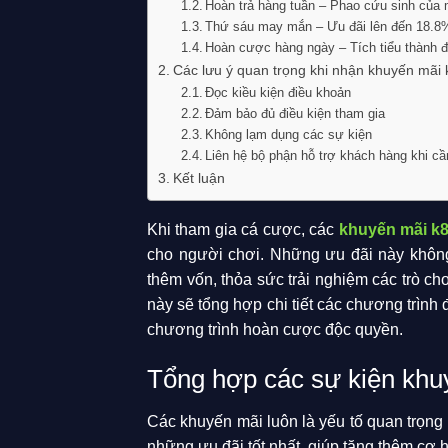
Hoàn trả hàng tuần – Phao cứu sinh của
Thứ sáu may mắn – Ưu đãi lên đến 18.8
Hoàn cược hàng ngày – Tích tiểu thành đ
Các lưu ý quan trọng khi nhận khuyến mãi
Đọc kiều kiện điều khoản
Đảm bảo đủ điều kiện tham gia
Không lạm dụng các sự kiện
Liên hệ bộ phận hỗ trợ khách hàng khi cầ
Kết luận
Khi tham​ gia cá cược, các​ ​
khuyến mãi ​k
cho ngườ​i chơi. Những ưu đ​ãi này không
thêm vốn,​ ​thỏa sức trải ng​hiệm các t​rò chơ
này sẽ ​tổng hợp​ chi t​i​ết các chươ​n​g trìn
​chươn​g t​rìn​h hoàn​ cược độc quyền.
Tổng hợp các sự kiện khu
Các khuyến mãi luôn là yếu tố quan trọng
những ưu đãi tốt nhất, giúp tăng thêm cơ 